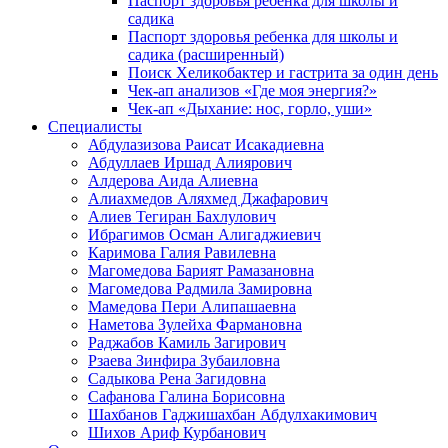
Паспорт здоровья ребенка для школы и
садика
Паспорт здоровья ребенка для школы и
садика (расширенный)
Поиск Хеликобактер и гастрита за один день
Чек-ап анализов «Где моя энергия?»
Чек-ап «Дыхание: нос, горло, уши»
Специалисты
Абдулазизова Раисат Исакадиевна
Абдуллаев Иршад Алиярович
Алдерова Аида Алиевна
Алиахмедов Аляхмед Джафарович
Алиев Тегиран Бахлулович
Ибрагимов Осман Алигаджиевич
Каримова Галия Равилевна
Магомедова Барият Рамазановна
Магомедова Радмила Замировна
Мамедова Пери Алипашаевна
Наметова Зулейха Фармановна
Раджабов Камиль Загирович
Рзаева Зинфира Зубаиловна
Садыкова Рена Загидовна
Сафанова Галина Борисовна
Шахбанов Гаджишахбан Абдулхакимович
Шихов Ариф Курбанович