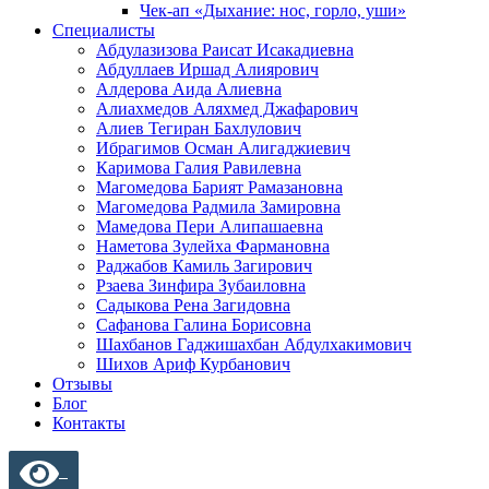
Чек-ап «Дыхание: нос, горло, уши»
Специалисты
Абдулазизова Раисат Исакадиевна
Абдуллаев Иршад Алиярович
Алдерова Аида Алиевна
Алиахмедов Аляхмед Джафарович
Алиев Тегиран Бахлулович
Ибрагимов Осман Алигаджиевич
Каримова Галия Равилевна
Магомедова Барият Рамазановна
Магомедова Радмила Замировна
Мамедова Пери Алипашаевна
Наметова Зулейха Фармановна
Раджабов Камиль Загирович
Рзаева Зинфира Зубаиловна
Садыкова Рена Загидовна
Сафанова Галина Борисовна
Шахбанов Гаджишахбан Абдулхакимович
Шихов Ариф Курбанович
Отзывы
Блог
Контакты