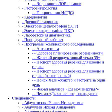
- - Эндоскопия ЛОР-органов
- Гастроэнтерология
- - Гастроскопия (ФГДС)
- Кардиология
- Дневной стационар
- Электроэнцефалография (ЭЭГ)
- Электрокардиография (ЭКГ)
- Лабораторная диагностика
- Процедурный кабинет
- Программы комплексного обследования
- - Анти-изжога
- - Здоровое планирование беременности
- - Женский репродуктивный чекап 35+
- - Паспорт здоровья ребенка для школы и
садика
- - Паспорт здоровья ребенка для школы и
садика (расширенный)
- - Поиск Хеликобактер и гастрита за один
день
- - Чек-ап анализов «Где моя энергия?»
- - Чек-ап «Дыхание: нос, горло, уши»
Специалисты
- Абдулазизова Раисат Исакадиевна
- Абдуллаев Иршад Алиярович
- Алдерова Аида Алиевна