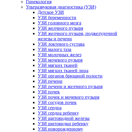
Гинекология
Ультразвуковая диагностика (УЗИ)
Детское УЗИ
УЗИ беременности
УЗИ головного мозга
УЗИ желчного пузыря
УЗИ желчного пузыря, поджелудочной
железы и печени
УЗИ локтевого сустава
УЗИ малого таза
УЗИ молочных желез
УЗИ мочевого пузыря
УЗИ мягких тканей
УЗИ мягких тканей лица
УЗИ органов брюшной полости
УЗИ печени
УЗИ печени и желчного пузыря
УЗИ почек
УЗИ почек и мочевого пузыря
УЗИ сосудов почек
УЗИ сердца
УЗИ сердца ребенку
УЗИ щитовидной железы
УЗИ щитовидки ребенку
УЗИ новорожденному