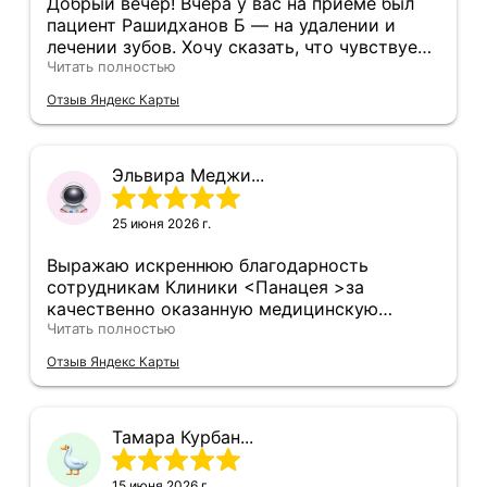
Добрый вечер! Вчера у вас на приёме был
пациент Рашидханов Б — на удалении и
лечении зубов. Хочу сказать, что чувствует
он себя хорошо. Мы принимаем все
Читать полностью
препараты, которые вы назначили, и
Отзыв Яндекс Карты
соблюдаем ваши рекомендации. Огромное
спасибо вам за ваш профессионализм,
заботу и внимательное отношение! Вы —
Эльвира Меджи...
настоящие специалисты своего дела. Это
лучшая клиника, в которой нам довелось
побывать. Желаем вам успехов,
25 июня 2026 г.
благодарных пациентов и всего самого
доброго! 🌹
Выражаю искреннюю благодарность
сотрудникам Клиники <Панацея >за
качественно оказанную медицинскую
помощь ребёнку. Хотелось бы отметить
Читать полностью
высокий профессионализм врачей,
Отзыв Яндекс Карты
внимательное отношение, аккуратность в
работе и умение находить подход к
маленьким пациентам. Приём прошёл
Тамара Курбан...
спокойно и комфортно, все рекомендации
были подробно разъяснены. Спасибо всему
коллективу за доброже лательность,
15 июня 2026 г.