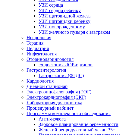
УЗИ сердца
УЗИ сердца ребенку
УЗИ щитовидной железы
УЗИ щитовидки ребенку
УЗИ новорожденному
УЗИ желчного пузыря с завтраком
Неврология
Терапия
Педиатрия
Инфектология
Оториноларингология
Эндоскопия ЛОР-органов
Гастроэнтерология
Гастроскопия (ФГДС)
Кардиология
Дневной стационар
Электроэнцефалография (ЭЭГ)
Электрокардиография (ЭКГ)
Лабораторная диагностика
Процедурный кабинет
Программы комплексного обследования
Анти-изжога
Здоровое планирование беременности
Женский репродуктивный чекап 35+