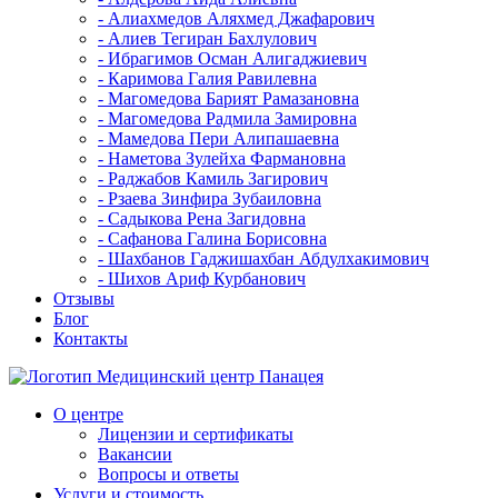
- Алиахмедов Аляхмед Джафарович
- Алиев Тегиран Бахлулович
- Ибрагимов Осман Алигаджиевич
- Каримова Галия Равилевна
- Магомедова Барият Рамазановна
- Магомедова Радмила Замировна
- Мамедова Пери Алипашаевна
- Наметова Зулейха Фармановна
- Раджабов Камиль Загирович
- Рзаева Зинфира Зубаиловна
- Садыкова Рена Загидовна
- Сафанова Галина Борисовна
- Шахбанов Гаджишахбан Абдулхакимович
- Шихов Ариф Курбанович
Отзывы
Блог
Контакты
О центре
Лицензии и сертификаты
Вакансии
Вопросы и ответы
Услуги и стоимость