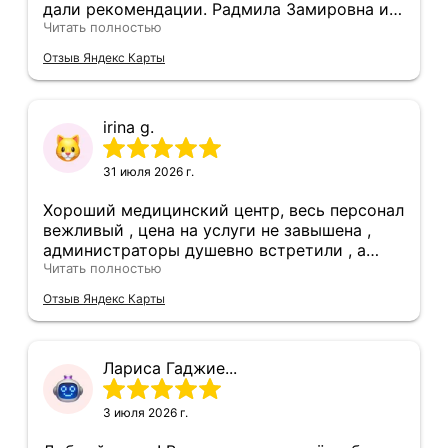
дали рекомендации. Радмила Замировна и
Раисат Исакадиевна просто чудесные и
Читать полностью
компетентные специалисты, на приеме и
Отзыв Яндекс Карты
УЗИ разобрали все мои вопросы от и до.
Очень благодарна за такое отношение и
вовлеченность в свою работу.
irina g.
31 июля 2026 г.
Хороший медицинский центр, весь персонал
вежливый , цена на услуги не завышена ,
администраторы душевно встретили , а
врачь ответила на все вопросы , провела
Читать полностью
лечение и дала рекомендации
Отзыв Яндекс Карты
Лариса Гаджие...
3 июля 2026 г.