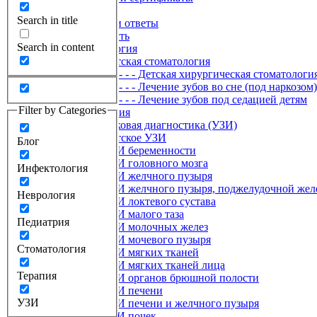
- Вакансии
Search in title
- Вопросы и ответы
Услуги и стоимость
Search in content
- Стоматология
- - Детская стоматология
- - - Детская хирургическая стоматологи
- - - Лечение зубов во сне (под наркозом)
- - - Лечение зубов под седацией детям
Filter by Categories
- Гинекология
- Ультразвуковая диагностика (УЗИ)
- - Детское УЗИ
Блог
- - УЗИ беременности
- - УЗИ головного мозга
Инфектология
- - УЗИ желчного пузыря
- - УЗИ желчного пузыря, поджелудочной жел
Неврология
- - УЗИ локтевого сустава
- - УЗИ малого таза
Педиатрия
- - УЗИ молочных желез
- - УЗИ мочевого пузыря
Стоматология
- - УЗИ мягких тканей
- - УЗИ мягких тканей лица
Терапия
- - УЗИ органов брюшной полости
- - УЗИ печени
УЗИ
- - УЗИ печени и желчного пузыря
- - УЗИ почек