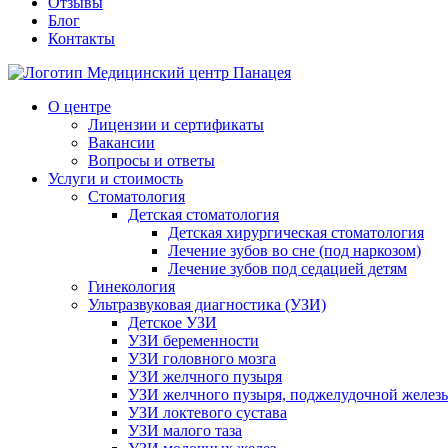
Отзывы
Блог
Контакты
О центре
Лицензии и сертификаты
Вакансии
Вопросы и ответы
Услуги и стоимость
Стоматология
Детская стоматология
Детская хирургическая стоматология
Лечение зубов во сне (под наркозом)
Лечение зубов под седацией детям
Гинекология
Ультразвуковая диагностика (УЗИ)
Детское УЗИ
УЗИ беременности
УЗИ головного мозга
УЗИ желчного пузыря
УЗИ желчного пузыря, поджелудочной железы
УЗИ локтевого сустава
УЗИ малого таза