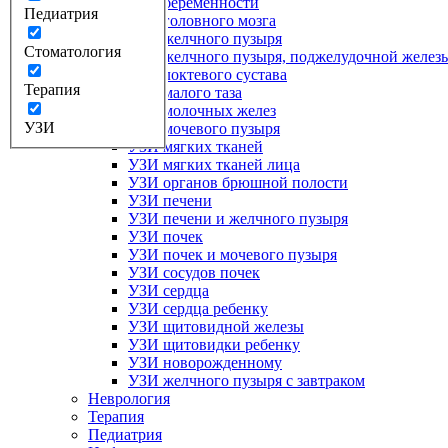
УЗИ беременности
Педиатрия
УЗИ головного мозга
УЗИ желчного пузыря
Стоматология
УЗИ желчного пузыря, поджелудочной железы
УЗИ локтевого сустава
Терапия
УЗИ малого таза
УЗИ молочных желез
УЗИ
УЗИ мочевого пузыря
УЗИ мягких тканей
УЗИ мягких тканей лица
УЗИ органов брюшной полости
УЗИ печени
УЗИ печени и желчного пузыря
УЗИ почек
УЗИ почек и мочевого пузыря
УЗИ сосудов почек
УЗИ сердца
УЗИ сердца ребенку
УЗИ щитовидной железы
УЗИ щитовидки ребенку
УЗИ новорожденному
УЗИ желчного пузыря с завтраком
Неврология
Терапия
Педиатрия