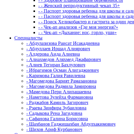
- - Здоровое планирование беременности
- - Женский репродуктивный чекап 35+
- - Паспорт здоровья ребенка для школы и сад
- - Паспорт здоровья ребенка для школы и са
- - Поиск Хеликобактер и гастрита за один де
- - Чек-ап анализов «Где моя энергия?»
- - Чек-ап «Дыхание: нос, горло, уши»
Специалисты
- Абдулазизова Раисат Исакадиевна
- Абдуллаев Иршад Алиярович
- Алдерова Аида Алиевна
- Алиахмедов Аляхмед Джафарович
- Алиев Тегиран Бахлулович
- Ибрагимов Осман Алигаджиевич
- Каримова Галия Равилевна
- Магомедова Барият Рамазановна
- Магомедова Радмила Замировна
- Мамедова Пери Алипашаевна
- Наметова Зулейха Фармановна
- Раджабов Камиль Загирович
- Рзаева Зинфира Зубаиловна
- Садыкова Рена Загидовна
- Сафанова Галина Борисовна
- Шахбанов Гаджишахбан Абдулхакимович
- Шихов Ариф Курбанович