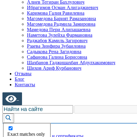
Алиев Тегиран Бахлулович
Ибрагимов Осман Алигаджиевич
Каримова Галия Равилевна
Магомедова Барият Рамазановна
Магомедова Радмила Замировна
Мамедова Пери Алипашаевна
Наметова Зулейха Фармановна
Раджабов Камиль Загирович
Рзаева Зинфира Зубаиловна
Садыкова Рена Загидовна
Сафанова Галина Борисовна
Шахбанов Гаджишахбан Абдулхакимович
Шихов Ариф Курбанович
Отзывы
Блог
Контакты
О центре
Exact matches only
- Лицензии и сертификаты