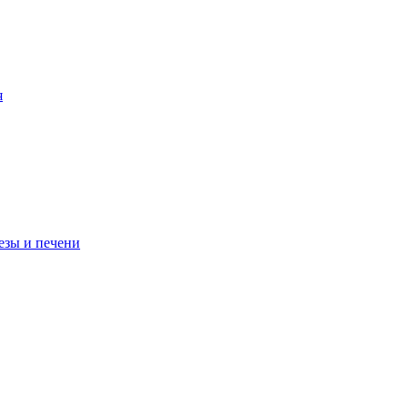
я
езы и печени