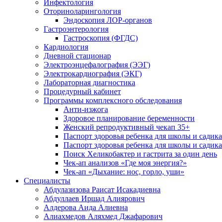
Инфектология
Оториноларингология
Эндоскопия ЛОР-органов
Гастроэнтерология
Гастроскопия (ФГДС)
Кардиология
Дневной стационар
Электроэнцефалография (ЭЭГ)
Электрокардиография (ЭКГ)
Лабораторная диагностика
Процедурный кабинет
Программы комплексного обследования
Анти-изжога
Здоровое планирование беременности
Женский репродуктивный чекап 35+
Паспорт здоровья ребенка для школы и садика
Паспорт здоровья ребенка для школы и садик
Поиск Хеликобактер и гастрита за один день
Чек-ап анализов «Где моя энергия?»
Чек-ап «Дыхание: нос, горло, уши»
Специалисты
Абдулазизова Раисат Исакадиевна
Абдуллаев Иршад Алиярович
Алдерова Аида Алиевна
Алиахмедов Аляхмед Джафарович