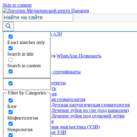
Skip to content
г. Дербент ул. Пушкина д.50
Пн-Сб 8.15-17.30
Exact matches only
+7 (928) 048-54-54
Записаться на прием
Search in title
Врачи
Услуги
Записаться
WhatsApp
Позвонить
Search in content
О центре
Лицензии и сертификаты
Вакансии
Вопросы и ответы
Услуги и стоимость
Filter by Categories
Стоматология
Детская стоматология
Детская хирургическая стоматология
Блог
Лечение зубов во сне (под наркозом)
Лечение зубов под седацией детям
Инфектология
Гинекология
Ультразвуковая диагностика (УЗИ)
Неврология
Детское УЗИ