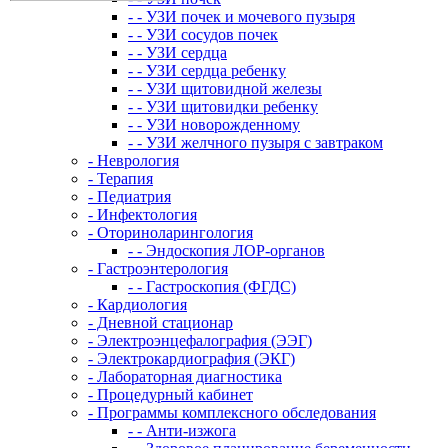
- - УЗИ почек и мочевого пузыря
- - УЗИ сосудов почек
- - УЗИ сердца
- - УЗИ сердца ребенку
- - УЗИ щитовидной железы
- - УЗИ щитовидки ребенку
- - УЗИ новорожденному
- - УЗИ желчного пузыря с завтраком
- Неврология
- Терапия
- Педиатрия
- Инфектология
- Оториноларингология
- - Эндоскопия ЛОР-органов
- Гастроэнтерология
- - Гастроскопия (ФГДС)
- Кардиология
- Дневной стационар
- Электроэнцефалография (ЭЭГ)
- Электрокардиография (ЭКГ)
- Лабораторная диагностика
- Процедурный кабинет
- Программы комплексного обследования
- - Анти-изжога